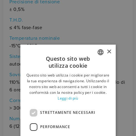
Precisione di tensione
± 0,5%
T.H.D.
≤ 4% fase-fase
Temperatura nominale
-15°C ÷ 40°C
×
Sistema di eccitazione
Questo sito web
autoeccitato
utilizza cookie
ITALIAN
Sovraccarico
Questo sito web utilizza i cookie per migliorare
ENGLISH
la tua esperienza di navigazione. Utilizzando il
110% della potenza nominale per 1 ora in un ciclo di
nostro sito web acconsenti a tutti i cookie in
6 ore
conformità con la nostra policy per i cookie.
Leggi di più
Corrente di cortocircuito
> 300% In
STRETTAMENTE NECESSARI
Numero di fili
6 (12 su richiesta)
PERFORMANCE