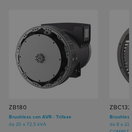
ZB180
ZBC132
Brushless con AVR - Trifase
Brushless
da 20 a 72,5 kVA
da 8 a 22
COMPAT