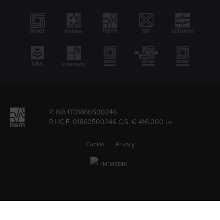
P. IVA IT01860500246
R.I./C.F. 01860500246 C.S. € 416.000 i.v.
Cookie
Privacy