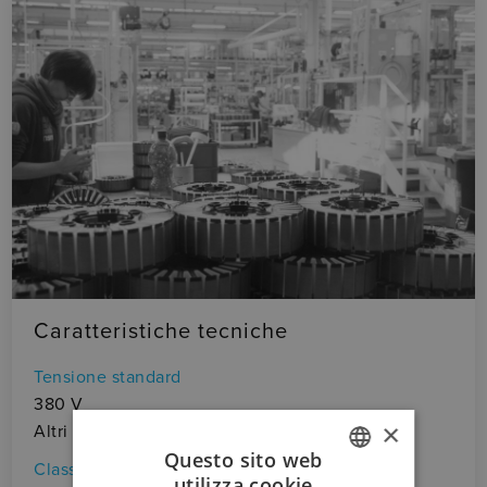
Caratteristiche tecniche
Tensione standard
380 V
×
Altri valori a richiesta
Questo sito web
Classe d'isolamento
utilizza cookie