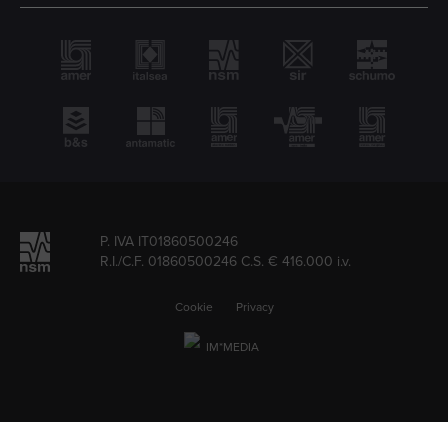
P. IVA IT01860500246
R.I./C.F. 01860500246 C.S. € 416.000 i.v.
Cookie
Privacy