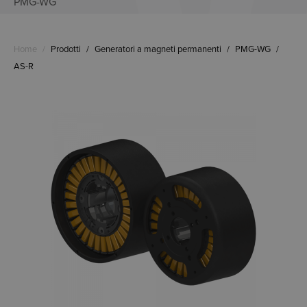
PMG-WG
Home
/
Prodotti
/
Generatori a magneti permanenti
/
PMG-WG
/
AS-R