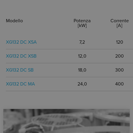
Modello
Potenza
Corrente
[kW]
[A]
XG132 DC XSA
7,2
120
XG132 DC XSB
12,0
200
XG132 DC SB
18,0
300
XG132 DC MA
24,0
400