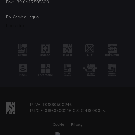
Fax: +39 0445 595800
EN
Cambia lingua
Linkedin
P. IVA IT01860500246
R.I./C.F. 01860500246 C.S. € 416.000 i.v.
Cookie
Privacy