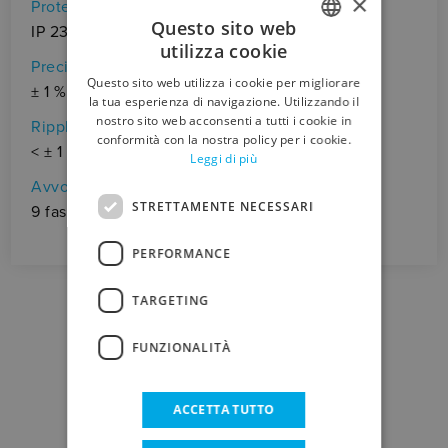
×
Protezione
Questo sito web
IP 23
utilizza cookie
ITALIAN
Precisione di tensione
Questo sito web utilizza i cookie per migliorare
± 1 %
ENGLISH
la tua esperienza di navigazione. Utilizzando il
nostro sito web acconsenti a tutti i cookie in
Ripple di tensione
conformità con la nostra policy per i cookie.
< ± 1 %
Leggi di più
Avvolgimento
STRETTAMENTE NECESSARI
9 fasi
PERFORMANCE
TARGETING
FUNZIONALITÀ
DOWNLOAD
ACCETTA TUTTO