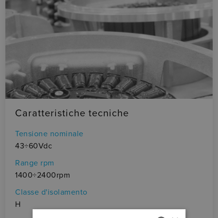
Caratteristiche tecniche
Tensione nominale
43÷60Vdc
Range rpm
1400÷2400rpm
Classe d'isolamento
H