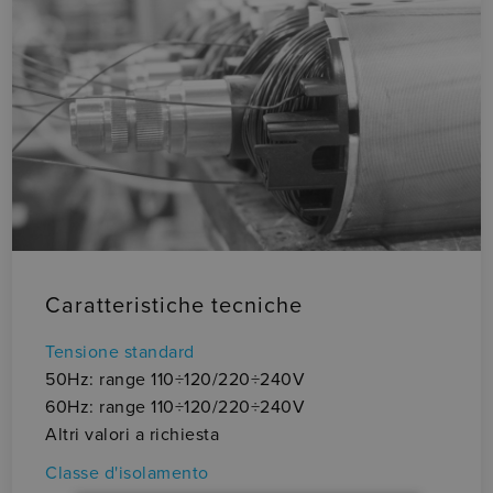
Caratteristiche tecniche
Pr
± 
Tensione standard
(i
50Hz: range 110÷120/220÷240V
Re
60Hz: range 110÷120/220÷240V
• 
Altri valori a richiesta
Ma
Classe d'isolamento
ec