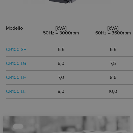
Modello
[kVA]
[kVA]
50Hz – 3000rpm
60Hz – 3600rpm
CR100 SF
5,5
6,5
CR100 LG
6,0
7,5
CR100 LH
7,0
8,5
CR100 LL
8,0
10,0