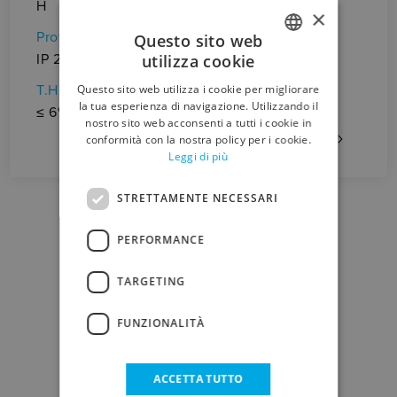
H
×
So
Protezione
• 
Questo sito web
utilizza cookie
IP 23
Ca
ITALIAN
Questo sito web utilizza i cookie per migliorare
T.H.D.
(Ic
ENGLISH
la tua esperienza di navigazione. Utilizzando il
≤ 6%
Op
nostro sito web acconsenti a tutti i cookie in
conformità con la nostra policy per i cookie.
Qu
Leggi di più
STRETTAMENTE NECESSARI
PERFORMANCE
TARGETING
DOWNLOAD
FUNZIONALITÀ
SCHEDA TECNICA
ACCETTA TUTTO