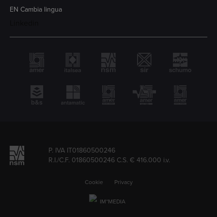
EN
Cambia lingua
Linkedin
P. IVA IT01860500246
R.I./C.F. 01860500246 C.S. € 416.000 i.v.
Cookie
Privacy