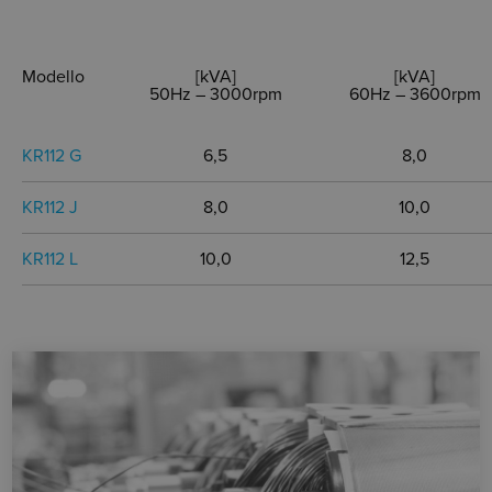
Modello
[kVA]
[kVA]
50Hz – 3000rpm
60Hz – 3600rpm
KR112 G
6,5
8,0
KR112 J
8,0
10,0
KR112 L
10,0
12,5