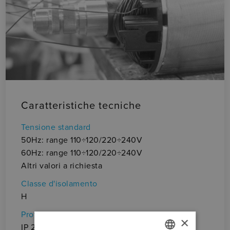
Caratteristiche tecniche
Pr
± 
Tensione standard
(i
50Hz: range 110÷120/220÷240V
Re
60Hz: range 110÷120/220÷240V
• 
Altri valori a richiesta
Ma
Classe d'isolamento
ec
H
• P
Protezione
Ca
×
IP 23