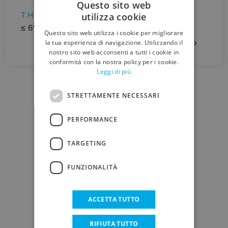
(lc
Questo sito web
T.H.D.
utilizza cookie
Op
ITALIAN
≤ 6%
Qu
Questo sito web utilizza i cookie per migliorare
ENGLISH
la tua esperienza di navigazione. Utilizzando il
nostro sito web acconsenti a tutti i cookie in
conformità con la nostra policy per i cookie.
Leggi di più
STRETTAMENTE NECESSARI
PERFORMANCE
DOWNLOAD
TARGETING
FUNZIONALITÀ
SCHEDA TECNICA
ACCETTA TUTTO
RIFIUTA TUTTO