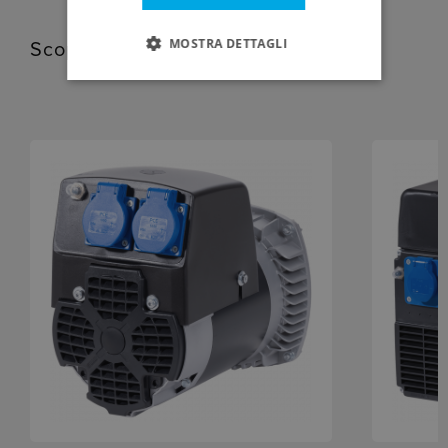
MOSTRA DETTAGLI
Scopri i prodotti correlati