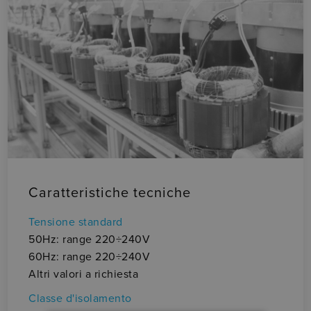
Caratteristiche tecniche
Re
• 
Tensione standard
Ma
50Hz: range 220÷240V
ec
60Hz: range 220÷240V
• P
Altri valori a richiesta
Pr
Classe d'isolamento
± 