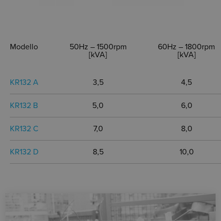
Modello
50Hz – 1500rpm
60Hz – 1800rpm
[kVA]
[kVA]
KR132 A
3,5
4,5
KR132 B
5,0
6,0
KR132 C
7,0
8,0
KR132 D
8,5
10,0