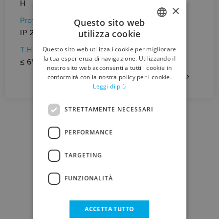
H
×
(i
Protezione
Questo sito web
Ca
utilizza cookie
IP 20
(Ic
ITALIAN
Questo sito web utilizza i cookie per migliorare
T.H.D.
ENGLISH
la tua esperienza di navigazione. Utilizzando il
≤ 6%
nostro sito web acconsenti a tutti i cookie in
conformità con la nostra policy per i cookie.
Leggi di più
STRETTAMENTE NECESSARI
PERFORMANCE
TARGETING
DOWNLOAD
FUNZIONALITÀ
SCHEDA TECNICA
ACCETTA TUTTO